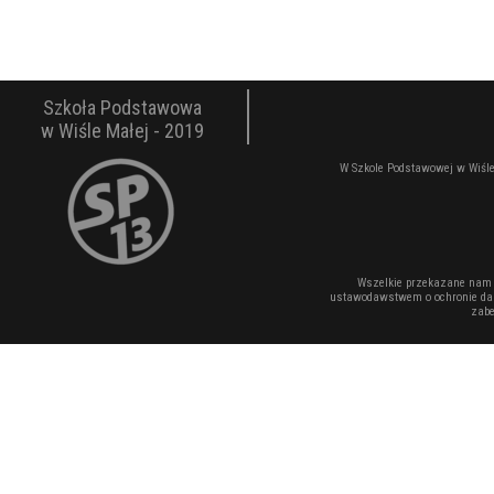
Szkoła Podstawowa
w Wiśle Małej - 2019
W Szkole Podstawowej w Wiśle
Wszelkie przekazane nam 
ustawodawstwem o ochronie dan
zabe