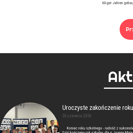
60-ger Jahren gebau
Pr
Akt
Uroczyste zakończenie rok
26 czerwca 2026
Koniec roku szkolnego - radość z sukcesów
Dziś kończymy rok szkolny, dla p.Joanny Main 