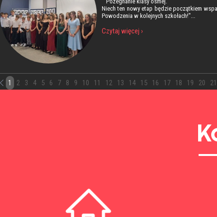
Pożegnanie klasy ósmej.
Niech ten nowy etap będzie początkiem wspania
Powodzenia w kolejnych szkołach!"...
Czytaj więcej ›
1
2
3
4
5
6
7
8
9
10
11
12
13
14
15
16
17
18
19
20
21
K