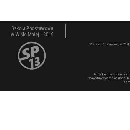
Szkoła Podstawowa
w Wiśle Małej - 2019
W Szkole Podstawowej w Wiśle
Wszelkie przekazane nam 
ustawodawstwem o ochronie dan
zabe