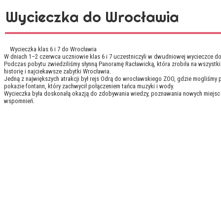
Wycieczka do Wrocławia
Wycieczka klas 6 i 7 do Wrocławia
W dniach 1–2 czerwca uczniowie klas 6 i 7 uczestniczyli w dwudniowej wycieczce do Wr
Podczas pobytu zwiedziliśmy słynną Panoramę Racławicką, która zrobiła na wszyst
historię i najciekawsze zabytki Wrocławia.
Jedną z największych atrakcji był rejs Odrą do wrocławskiego ZOO, gdzie mogliśmy
pokazie fontann, który zachwycił połączeniem tańca muzyki i wody.
Wycieczka była doskonałą okazją do zdobywania wiedzy, poznawania nowych miejsc o
wspomnień.