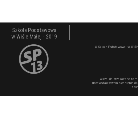
Szkoła Podstawowa
w Wiśle Małej - 2019
W Szkole Podstawowej w Wiśle
Wszelkie przekazane nam 
ustawodawstwem o ochronie dan
zabe