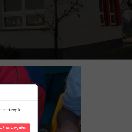
REALIZUJEMY
internetowych.
wól na wszystkie