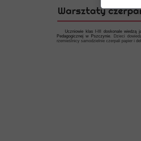
Warsztaty czerpan
Uczniowie klas I-III doskonale wiedzą jak 
Pedagogicznej w Pszczynie.
Dzieci dowied
rzemieślnicy samodzielnie czerpali papier i d