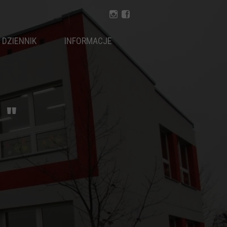
DZIENNIK
INFORMACJE
PLAN LEKCJI
JADŁOSPIS
 "
GODZINY PRACY
PRACOWNICY
RADA RODZICÓW
DOKUMENTY
KOŁA
INNE