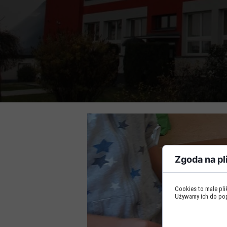
Zgoda na pl
Cookies to małe pl
Używamy ich do popr