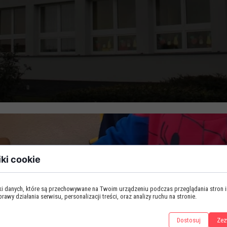
iki cookie
iki danych, które są przechowywane na Twoim urządzeniu podczas przeglądania stron 
awy działania serwisu, personalizacji treści, oraz analizy ruchu na stronie.
Dostosuj
Zez