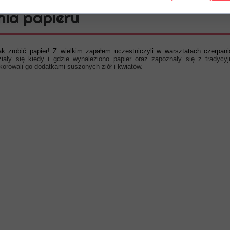
ia papieru
zrobić papier! Z wielkim zapałem uczestniczyli w warsztatach czerpania 
ziały się kiedy i gdzie wynaleziono papier oraz zapoznały się z tradycy
ekorowali go dodatkami suszonych ziół i kwiatów.