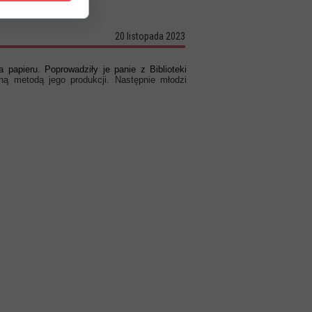
20 listopada 2023
papieru. Poprowadziły je panie z Biblioteki
jną metodą jego produkcji. Następnie młodzi