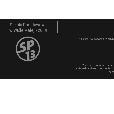
Szkoła Podstawowa
w Wiśle Małej - 2019
W Szkole Podstawowej w Wiśle
Wszelkie przekazane nam 
ustawodawstwem o ochronie dan
zabe