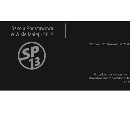
Szkoła Podstawowa
w Wiśle Małej - 2019
W Szkole Podstawowej w Wiśle
Wszelkie przekazane nam 
ustawodawstwem o ochronie dan
zabe