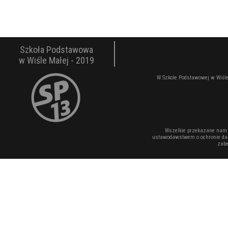
Szkoła Podstawowa
w Wiśle Małej - 2019
W Szkole Podstawowej w Wiśle
Wszelkie przekazane nam 
ustawodawstwem o ochronie dan
zabe