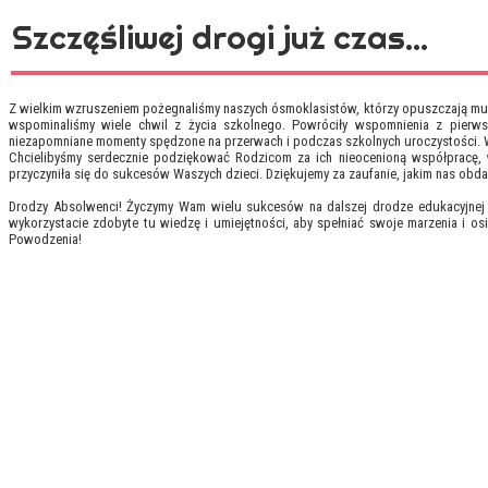
Szczęśliwej drogi już czas...
Z wielkim wzruszeniem pożegnaliśmy naszych ósmoklasistów, którzy opuszczają mury
wspominaliśmy wiele chwil z życia szkolnego. Powróciły wspomnienia z pierwszy
niezapomniane momenty spędzone na przerwach i podczas szkolnych uroczystości. Wi
Chcielibyśmy serdecznie podziękować Rodzicom za ich nieocenioną współpracę, 
przyczyniła się do sukcesów Waszych dzieci. Dziękujemy za zaufanie, jakim nas obda
Drodzy Absolwenci! Życzymy Wam wielu sukcesów na dalszej drodze edukacyjnej i
wykorzystacie zdobyte tu wiedzę i umiejętności, aby spełniać swoje marzenia i os
Powodzenia!