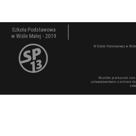
Szkoła Podstawowa
w Wiśle Małej - 2019
W Szkole Podstawowej w Wiśle
Wszelkie przekazane nam 
ustawodawstwem o ochronie dan
zabe