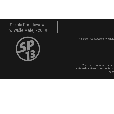
Szkoła Podstawowa
w Wiśle Małej - 2019
W Szkole Podstawowej w Wiśle
Wszelkie przekazane nam 
ustawodawstwem o ochronie dan
zabe