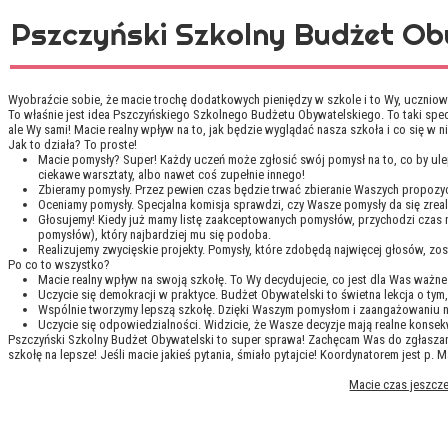
Pszczyński Szkolny Budżet Oby
Wyobraźcie sobie, że macie trochę dodatkowych pieniędzy w szkole i to Wy, uczniowi
To właśnie jest idea Pszczyńskiego Szkolnego Budżetu Obywatelskiego. To taki specj
ale Wy sami! Macie realny wpływ na to, jak będzie wyglądać nasza szkoła i co się w ni
Jak to działa? To proste!
Macie pomysły? Super!
Każdy uczeń może zgłosić swój pomysł na to, co by ule
ciekawe warsztaty, albo nawet coś zupełnie innego!
Zbieramy pomysły.
Przez pewien czas będzie trwać zbieranie Waszych propozyc
Oceniamy pomysły.
Specjalna komisja sprawdzi, czy Wasze pomysły da się zrea
Głosujemy!
Kiedy już mamy listę zaakceptowanych pomysłów, przychodzi czas n
pomysłów), który najbardziej mu się podoba.
Realizujemy zwycięskie projekty.
Pomysły, które zdobędą najwięcej głosów, zost
Po co to wszystko?
Macie realny wpływ na swoją szkołę.
To Wy decydujecie, co jest dla Was ważne i
Uczycie się demokracji w praktyce.
Budżet Obywatelski to świetna lekcja o tym,
Wspólnie tworzymy lepszą szkołę.
Dzięki Waszym pomysłom i zaangażowaniu nas
Uczycie się odpowiedzialności.
Widzicie, że Wasze decyzje mają realne konsek
Pszczyński Szkolny Budżet Obywatelski to super sprawa! Zachęcam Was do zgłasza
szkołę na lepsze! Jeśli macie jakieś pytania, śmiało pytajcie! Koordynatorem jest p. 
Macie czas jeszcz