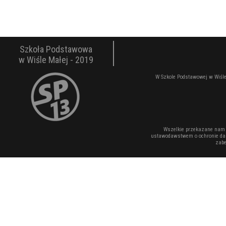
Szkoła Podstawowa
w Wiśle Małej - 2019
W Szkole Podstawowej w Wiśle
Wszelkie przekazane nam 
ustawodawstwem o ochronie dan
zabe