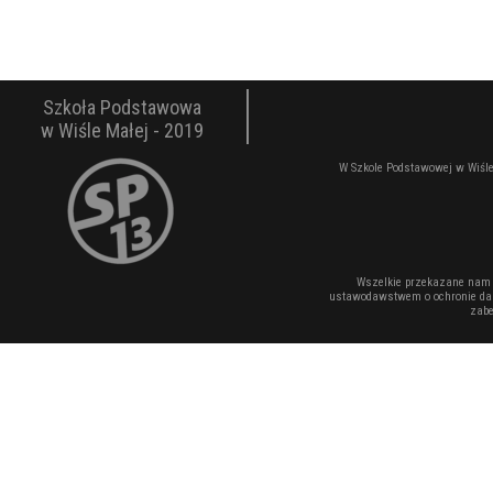
Szkoła Podstawowa
w Wiśle Małej - 2019
W Szkole Podstawowej w Wiśle
Wszelkie przekazane nam 
ustawodawstwem o ochronie dan
zabe