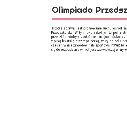
Olimpiada Przeds
Istotną sprawą jest promowanie ruchu wśród młod
Przedszkolaka. W tym roku szkolnym ta pełna atra
przeszkód zdobyły zasłużone II miejsce. Sukces zos
z piłką lekarską oraz z pałeczką, rzuty do celu, p
czasie trwania zawodów hala sportowa POSiR była 
się do rozbudzenia w nich jeszcze większej wiary we