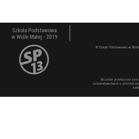
Szkoła Podstawowa
w Wiśle Małej - 2019
W Szkole Podstawowej w Wiśle
Wszelkie przekazane nam 
ustawodawstwem o ochronie dan
zabe