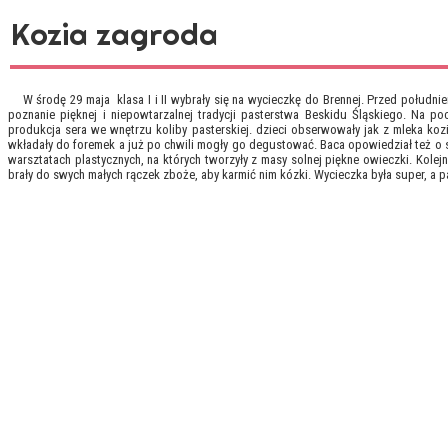
Kozia zagroda
W środę 29 maja klasa I i II wybrały się na wycieczkę do Brennej. Przed południe
poznanie pięknej i niepowtarzalnej tradycji pasterstwa Beskidu Śląskiego. Na p
produkcja sera we wnętrzu koliby pasterskiej. dzieci obserwowały jak z mleka ko
wkładały do foremek a już po chwili mogły go degustować. Baca opowiedział też o st
warsztatach plastycznych, na których tworzyły z masy solnej piękne owieczki. Kol
brały do swych małych rączek zboże, aby karmić nim kózki. Wycieczka była super, a p