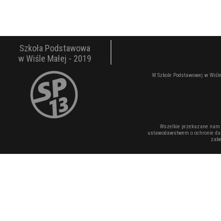
Szkoła Podstawowa
w Wiśle Małej - 2019
W Szkole Podstawowej w Wiśle
Wszelkie przekazane nam 
ustawodawstwem o ochronie dan
zabe