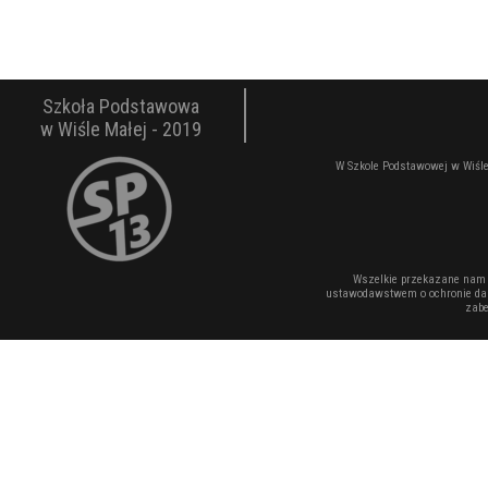
Szkoła Podstawowa
w Wiśle Małej - 2019
W Szkole Podstawowej w Wiśle
Wszelkie przekazane nam 
ustawodawstwem o ochronie dan
zabe