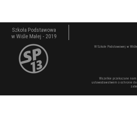
Szkoła Podstawowa
w Wiśle Małej - 2019
W Szkole Podstawowej w Wiśle
Wszelkie przekazane nam 
ustawodawstwem o ochronie dan
zabe