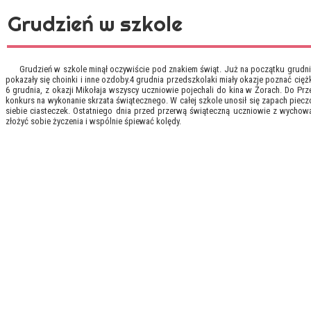
Grudzień w szkole
Grudzień w szkole minął oczywiście pod znakiem świąt. Już na początku grudnia sz
pokazały się choinki i inne ozdoby.4 grudnia przedszkolaki miały okazje poznać c
6 grudnia, z okazji Mikołaja wszyscy uczniowie pojechali do kina w Żorach. Do Pr
konkurs na wykonanie skrzata świątecznego. W całej szkole unosił się zapach piec
siebie ciasteczek. Ostatniego dnia przed przerwą świąteczną uczniowie z wychow
złożyć sobie życzenia i wspólnie śpiewać kolędy.