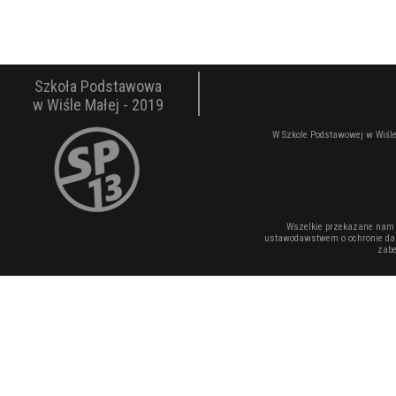
Szkoła Podstawowa
w Wiśle Małej - 2019
W Szkole Podstawowej w Wiśle
Wszelkie przekazane nam 
ustawodawstwem o ochronie dan
zabe