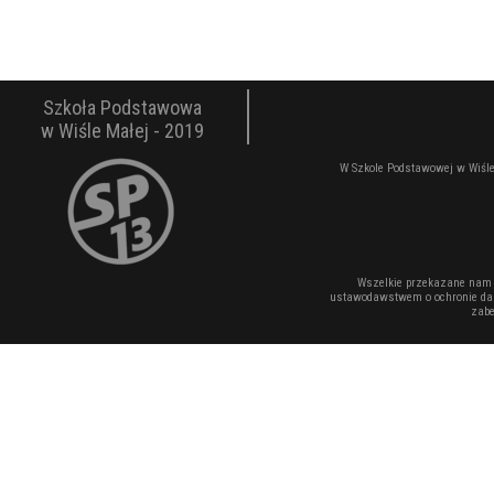
Szkoła Podstawowa
w Wiśle Małej - 2019
W Szkole Podstawowej w Wiśle
Wszelkie przekazane nam 
ustawodawstwem o ochronie dan
zabe